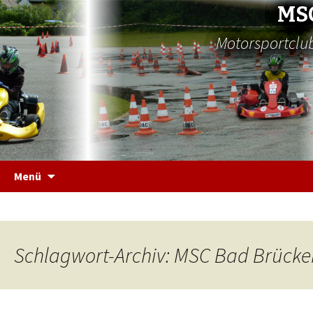
MS
Motorsportclub
Zum
Menü
Inhalt
springen
Schlagwort-Archiv: MSC Bad Brück