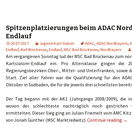
Spitzenplatzierungen beim ADAC Nor
Endlauf
30.07.2017
Jugend-Kart-Slalom
ADAC
,
ADAC Nordbayern
,
A
Endlauf
,
Bad Brückenau
,
Endlauf
,
MSC Bad Brückenau
,
Nordbayern
Am vergangenen Sonntag lud der MSC Bad Brückenau zum nor
Kartslalom-Endlauf ein. Pro Altersklasse gingen die 
Regierungsbezirken Ober-, Mittel- und Unterfranken, sowie d
Start. Ziel aller Fahrer war die Qualifizierung für den AD
Oktober in Südbaden, die für die jeweils drei schnellsten bereit
Der Tag begann mit der AK1 (Jahrgänge 2008/2009), die in
wovon der schlechteste nachträglich noch gestrichen 
ermittelten. Dieser Sieg ging an Julian Friemelt vom AMC Kitz
von Jonah Günther (MSC Marktredwitz).
Continue reading
→