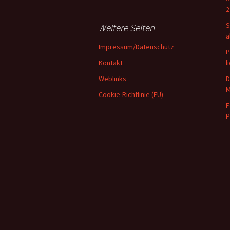
2
S
Weitere Seiten
a
Impressum/Datenschutz
P
Kontakt
l
Weblinks
D
M
Cookie-Richtlinie (EU)
F
P