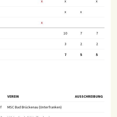
x
x
x
x
x
x
10
7
7
3
2
2
7
5
5
VEREIN
AUSSCHREIBUNG
f
MSC Bad Brückenau (Unterfranken)