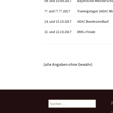
09. und 10.09.2017
Bayerische Meisterscha
??. und ??.??.2017
Trainingslager (ADAC Nb
14. und 15.10.2017
ADAC Bundesendlauf
21. und 22.10.2017
DMSJ-Finale
(alle Angaben ohne Gewähr)
Suchen
nach:
S