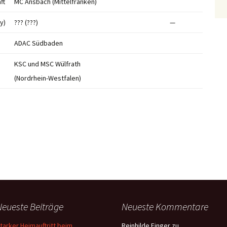
ft
MC Ansbach (Mittelfranken)
y)
??? (???)
—
ADAC Südbaden
KSC und MSC Wülfrath
(Nordrhein-Westfalen)
Neueste Beiträge
Neueste Kommentare
tarker Heimauftritt beim
Reinhilde Finger
zu