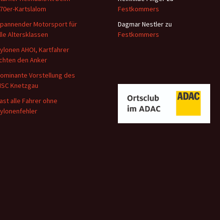
70er-Kartslalom
Festkommers
pannender Motorsport für
Dagmar Nestler
zu
lle Altersklassen
Festkommers
ylonen AHOI, Kartfahrer
ichten den Anker
ominante Vorstellung des
SC Knetzgau
ast alle Fahrer ohne
ylonenfehler