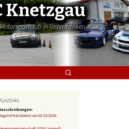
 Knetzgau
Motorsportclub in Unterfranken
Suchen
nach:
Kurzlinks
Ausschreibungen:
Jugend-Kartslalom am 03.10.2026
Vereinsmeisterschaft 2026 (Jugend)