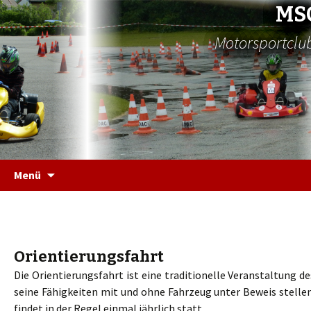
MS
Motorsportclub
Zum
Menü
Inhalt
springen
Orientierungsfahrt
Die Orientierungsfahrt ist eine traditionelle Veranstaltung d
seine Fähigkeiten mit und ohne Fahrzeug unter Beweis stelle
findet in der Regel einmal jährlich statt.