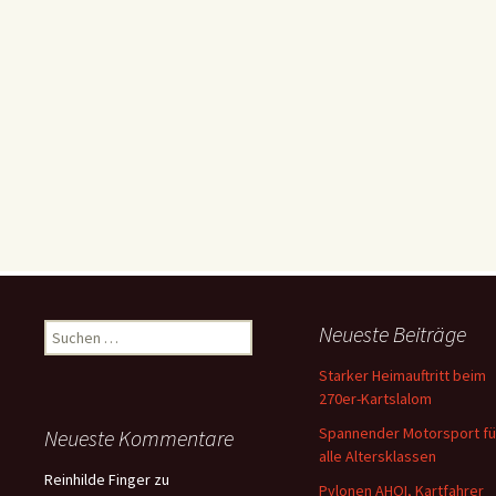
Suchen
Neueste Beiträge
nach:
Starker Heimauftritt beim
270er-Kartslalom
Spannender Motorsport fü
Neueste Kommentare
alle Altersklassen
Reinhilde Finger
zu
Pylonen AHOI, Kartfahrer