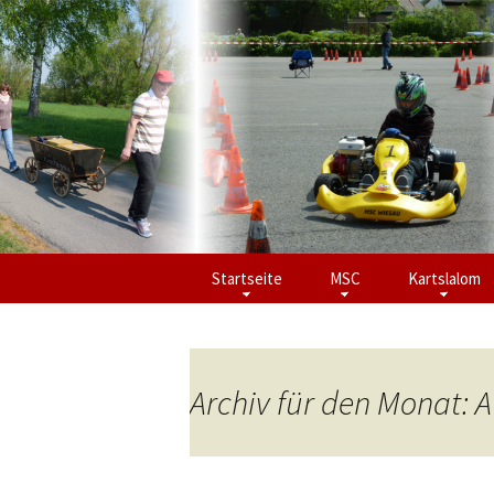
Zum
Startseite
MSC
Kartslalom
Inhalt
springen
Archiv für den Monat: 