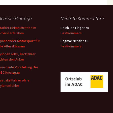
Neueste Beiträge
Neueste Kommentare
tarker Heimauftritt beim
Reinhilde Finger
zu
70er-Kartslalom
Festkommers
pannender Motorsport für
Dagmar Nestler
zu
lle Altersklassen
Festkommers
ylonen AHOI, Kartfahrer
ichten den Anker
ominante Vorstellung des
SC Knetzgau
ast alle Fahrer ohne
ylonenfehler