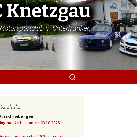
 Knetzgau
Motorsportclub in Unterfranken
Suchen
nach:
Kurzlinks
Ausschreibungen:
Jugend-Kartslalom am 03.10.2026
Vereinsmeisterschaft 2026 (Jugend)