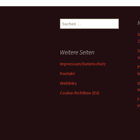
Suchen
nach:
S
2
S
Weitere Seiten
a
Impressum/Datenschutz
P
Kontakt
l
Weblinks
D
M
Cookie-Richtlinie (EU)
F
P