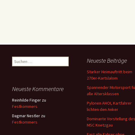
Suchen
Neueste Beiträge
nach:
Starker Heimauftritt beim
270er-Kartslalom
Spannender Motorsport fü
Neueste Kommentare
alle Altersklassen
Reinhilde Finger
zu
Pylonen AHOI, Kartfahrer
Festkommers
lichten den Anker
Dagmar Nestler
zu
Dominante Vorstellung de
Festkommers
MSC Knetzgau
Fast alle Fahrer ohne