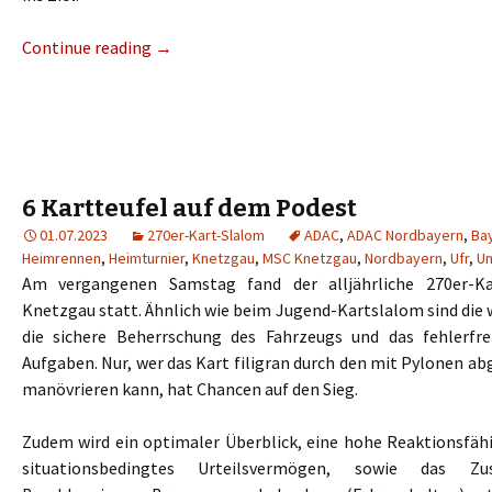
Continue reading
→
6 Kartteufel auf dem Podest
01.07.2023
270er-Kart-Slalom
ADAC
,
ADAC Nordbayern
,
Ba
Heimrennen
,
Heimturnier
,
Knetzgau
,
MSC Knetzgau
,
Nordbayern
,
Ufr
,
Un
Am vergangenen Samstag fand der alljährliche 270er-K
Knetzgau statt. Ähnlich wie beim Jugend-Kartslalom sind die
die sichere Beherrschung des Fahrzeugs und das fehlerfre
Aufgaben. Nur, wer das Kart filigran durch den mit Pylonen a
manövrieren kann, hat Chancen auf den Sieg.
Zudem wird ein optimaler Überblick, eine hohe Reaktionsfähi
situationsbedingtes Urteilsvermögen, sowie das Z