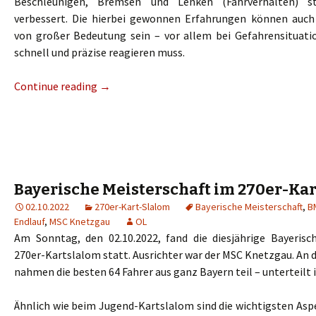
Beschleunigen, Bremsen und Lenken (Fahrverhalten) s
verbessert. Die hierbei gewonnen Erfahrungen können auch
von großer Bedeutung sein – vor allem bei Gefahrensituat
schnell und präzise reagieren muss.
Continue reading
→
Bayerische Meisterschaft im 270er-Ka
02.10.2022
270er-Kart-Slalom
Bayerische Meisterschaft
,
B
Endlauf
,
MSC Knetzgau
OL
Am Sonntag, den 02.10.2022, fand die diesjährige Bayerisc
270er-Kartslalom statt. Ausrichter war der MSC Knetzgau. An 
nahmen die besten 64 Fahrer aus ganz Bayern teil – unterteilt i
Ähnlich wie beim Jugend-Kartslalom sind die wichtigsten Asp