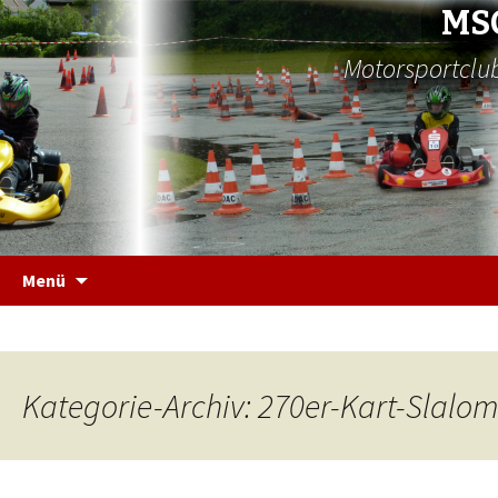
MS
Motorsportclub
Zum
Menü
Inhalt
springen
Kategorie-Archiv: 270er-Kart-Slalom