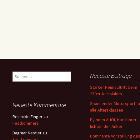
Suchen
Neueste Beiträge
nach:
Starker Heimauftritt beim
270er-Kartslalom
Spannender Motorsport fü
Neueste Kommentare
alle Altersklassen
Reinhilde Finger
zu
Pylonen AHOI, Kartfahrer
Festkommers
lichten den Anker
Dagmar Nestler
zu
Dominante Vorstellung de
Festkommers