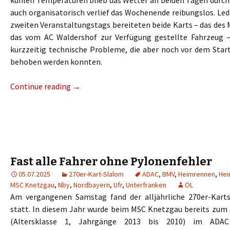
kühlen Temperaturen blieb das Wetter an beiden Tagen durc
auch organisatorisch verlief das Wochenende reibungslos. Led
zweiten Veranstaltungstags bereiteten beide Karts – das des
das vom AC Waldershof zur Verfügung gestellte Fahrzeug
kurzzeitig technische Probleme, die aber noch vor dem Start
behoben werden konnten.
Continue reading
→
Fast alle Fahrer ohne Pylonenfehler
05.07.2025
270er-Kart-Slalom
ADAC
,
BMV
,
Heimrennen
,
Hei
MSC Knetzgau
,
Nby
,
Nordbayern
,
Ufr
,
Unterfranken
OL
Am vergangenen Samstag fand der alljährliche 270er-Kart
statt. In diesem Jahr wurde beim MSC Knetzgau bereits zum 
(Altersklasse 1, Jahrgänge 2013 bis 2010) im ADAC 