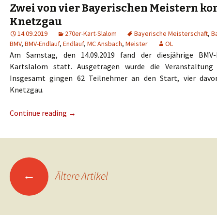
Zwei von vier Bayerischen Meistern k
Knetzgau
14.09.2019
270er-Kart-Slalom
Bayerische Meisterschaft
,
B
BMV
,
BMV-Endlauf
,
Endlauf
,
MC Ansbach
,
Meister
OL
Am Samstag, den 14.09.2019 fand der diesjährige BMV-
Kartslalom statt. Ausgetragen wurde die Veranstaltun
Insgesamt gingen 62 Teilnehmer an den Start, vier da
Knetzgau.
Continue reading
→
Beitrags-
←
Ältere Artikel
Navigation