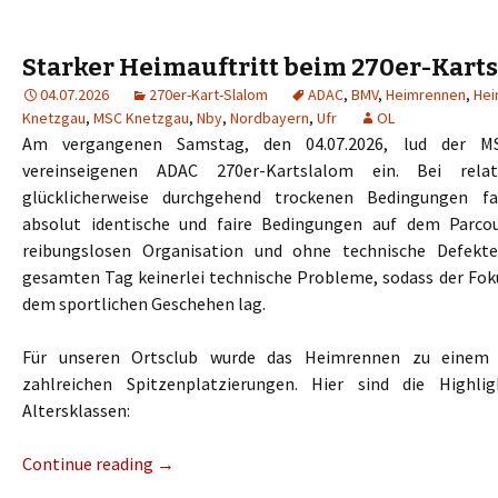
Starker Heimauftritt beim 270er-Kart
04.07.2026
270er-Kart-Slalom
ADAC
,
BMV
,
Heimrennen
,
Hei
Knetzgau
,
MSC Knetzgau
,
Nby
,
Nordbayern
,
Ufr
OL
Am vergangenen Samstag, den 04.07.2026, lud der 
vereinseigenen ADAC 270er-Kartslalom ein. Bei rela
glücklicherweise durchgehend trockenen Bedingungen fa
absolut identische und faire Bedingungen auf dem Parcou
reibungslosen Organisation und ohne technische Defekt
gesamten Tag keinerlei technische Probleme, sodass der Foku
dem sportlichen Geschehen lag.
Für unseren Ortsclub wurde das Heimrennen zu einem 
zahlreichen Spitzenplatzierungen. Hier sind die Highli
Altersklassen:
Continue reading
→