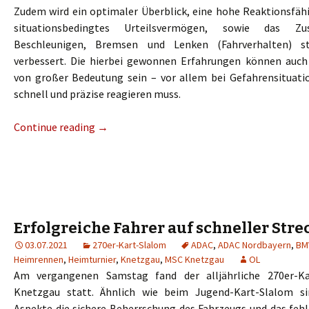
Zudem wird ein optimaler Überblick, eine hohe Reaktionsfähi
situationsbedingtes Urteilsvermögen, sowie das Z
Beschleunigen, Bremsen und Lenken (Fahrverhalten) s
verbessert. Die hierbei gewonnen Erfahrungen können auch
von großer Bedeutung sein – vor allem bei Gefahrensituat
schnell und präzise reagieren muss.
Continue reading
→
Erfolgreiche Fahrer auf schneller Stre
03.07.2021
270er-Kart-Slalom
ADAC
,
ADAC Nordbayern
,
BM
Heimrennen
,
Heimturnier
,
Knetzgau
,
MSC Knetzgau
OL
Am vergangenen Samstag fand der alljährliche 270er-K
Knetzgau statt. Ähnlich wie beim Jugend-Kart-Slalom si
Aspekte die sichere Beherrschung des Fahrzeugs und das fehl