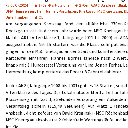
06.07.2024
270er-Kart-Slalom
270er
,
ADAC Bundesendlauf
,
BMV
,
Heimrennen
,
Heimturnier
,
Kartslalom
,
Knetzgau
,
MSC Knetzgau
,
N
Unterfranken
OL
Am vergangenen Samstag fand der alljährliche 270er-K
Knetzgau statt. In diesem Jahr wurde beim MSC Knetzgau b
Mal die
AK1
(Altersklasse 1, Jahrgänge 2012 bis 2009) im AD
ausgeschrieben. Mit 15 Startern war die Klasse sehr gut bese
gingen für den MSC Knetzgau an den Start und konnten den er
Kartteufel einfahren. Hannes Börner landete nach 2 Wert
knapp mit 1 Hundertstel Vorsprung vor Lina Jonah Terhar. L
Hammelburg komplettierte das Podest 8 Zehntel dahinter.
In der
AK2
(Jahrgänge 2008 bis 2001) gab es 18 Starter, somit
Altersklasse des Tages. Der Lokalmatador Moritz Terhar fuh
Klassensieg mit fast 1,5 Sekunden Vorsprung ein. Außerdem
Gesamtsieg sichern (115,48 Sekunden). Auf Platz 2 landet
Ansbach), dicht gefolgt von David Kroginski (MSC Röthenbac
MSC Knetzgau absolvierte 2 fehlerfreie Wertungsläufe und ka
ins Ziel.