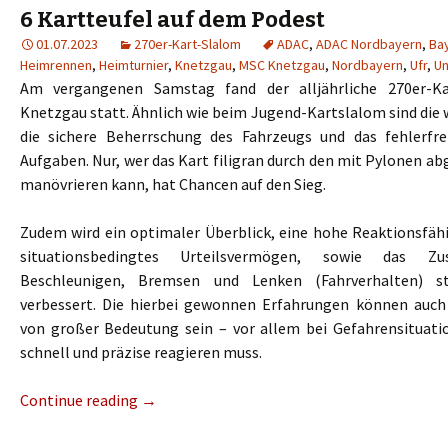
6 Kartteufel auf dem Podest
01.07.2023
270er-Kart-Slalom
ADAC
,
ADAC Nordbayern
,
Ba
Heimrennen
,
Heimturnier
,
Knetzgau
,
MSC Knetzgau
,
Nordbayern
,
Ufr
,
Un
Am vergangenen Samstag fand der alljährliche 270er-K
Knetzgau statt. Ähnlich wie beim Jugend-Kartslalom sind die
die sichere Beherrschung des Fahrzeugs und das fehlerfre
Aufgaben. Nur, wer das Kart filigran durch den mit Pylonen a
manövrieren kann, hat Chancen auf den Sieg.
Zudem wird ein optimaler Überblick, eine hohe Reaktionsfähi
situationsbedingtes Urteilsvermögen, sowie das Z
Beschleunigen, Bremsen und Lenken (Fahrverhalten) s
verbessert. Die hierbei gewonnen Erfahrungen können auch
von großer Bedeutung sein – vor allem bei Gefahrensituat
schnell und präzise reagieren muss.
Continue reading
→