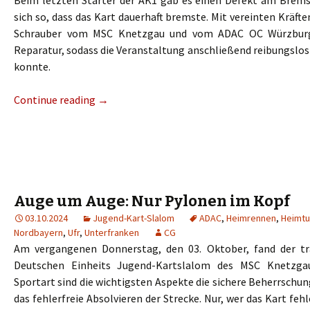
Beim letzten Starter der AK1 gab es einen Defekt am Brems
sich so, dass das Kart dauerhaft bremste. Mit vereinten Kräft
Schrauber vom MSC Knetzgau und vom ADAC OC Würzburg 
Reparatur, sodass die Veranstaltung anschließend reibungslo
konnte.
Continue reading
→
Auge um Auge: Nur Pylonen im Kopf
03.10.2024
Jugend-Kart-Slalom
ADAC
,
Heimrennen
,
Heimtu
Nordbayern
,
Ufr
,
Unterfranken
CG
Am vergangenen Donnerstag, den 03. Oktober, fand der tra
Deutschen Einheits Jugend-Kartslalom des MSC Knetzgau
Sportart sind die wichtigsten Aspekte die sichere Beherrschu
das fehlerfreie Absolvieren der Strecke. Nur, wer das Kart feh