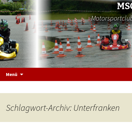
MS
Motorsportclub
Zum
Menü
Inhalt
springen
Schlagwort-Archiv: Unterfranken