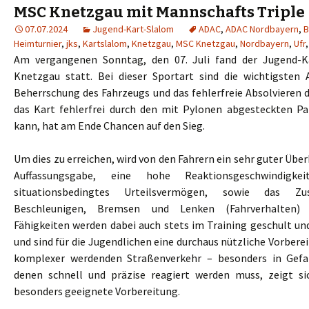
MSC Knetzgau mit Mannschafts Triple
07.07.2024
Jugend-Kart-Slalom
ADAC
,
ADAC Nordbayern
,
B
Heimturnier
,
jks
,
Kartslalom
,
Knetzgau
,
MSC Knetzgau
,
Nordbayern
,
Ufr
Am vergangenen Sonntag, den 07. Juli fand der Jugend-
Knetzgau statt. Bei dieser Sportart sind die wichtigsten 
Beherrschung des Fahrzeugs und das fehlerfreie Absolvieren d
das Kart fehlerfrei durch den mit Pylonen abgesteckten P
kann, hat am Ende Chancen auf den Sieg.
Um dies zu erreichen, wird von den Fahrern ein sehr guter Über
Auffassungsgabe, eine hohe Reaktionsgeschwindigkei
situationsbedingtes Urteilsvermögen, sowie das Z
Beschleunigen, Bremsen und Lenken (Fahrverhalten) 
Fähigkeiten werden dabei auch stets im Training geschult un
und sind für die Jugendlichen eine durchaus nützliche Vorber
komplexer werdenden Straßenverkehr – besonders in Gefah
denen schnell und präzise reagiert werden muss, zeigt si
besonders geeignete Vorbereitung.