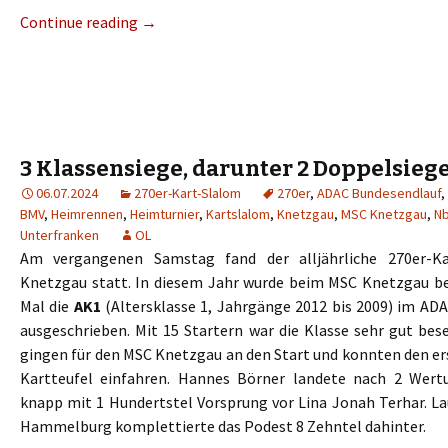
Continue reading
→
3 Klassensiege, darunter 2 Doppelsieg
06.07.2024
270er-Kart-Slalom
270er
,
ADAC Bundesendlauf
,
BMV
,
Heimrennen
,
Heimturnier
,
Kartslalom
,
Knetzgau
,
MSC Knetzgau
,
N
Unterfranken
OL
Am vergangenen Samstag fand der alljährliche 270er-K
Knetzgau statt. In diesem Jahr wurde beim MSC Knetzgau b
Mal die
AK1
(Altersklasse 1, Jahrgänge 2012 bis 2009) im AD
ausgeschrieben. Mit 15 Startern war die Klasse sehr gut bese
gingen für den MSC Knetzgau an den Start und konnten den er
Kartteufel einfahren. Hannes Börner landete nach 2 Wert
knapp mit 1 Hundertstel Vorsprung vor Lina Jonah Terhar. L
Hammelburg komplettierte das Podest 8 Zehntel dahinter.