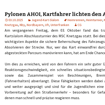
Pylonen AHOI, Kartfahrer lichten den
03.10.2025
Jugend-Kart-Slalom
Heimrennen
,
Heimturnier
,
Knetzgau
,
Nby
,
Nordbayern
,
Ufr
,
Unterfranken
CG
Am vergangenen Freitag, dem 03. Oktober fand das trad
Kartslalom Abschlussturnier des MSC Knetzgau statt. Bei dies
wichtigsten Aspekte die sichere Beherrschung des Fahrzeugs 
Absolvieren der Strecke. Nur, wer das Kart einwandfrei du
abgesteckten Parcours manövrieren kann, hat am Ende Chance
Um dies zu erreichen, wird von den Fahrern ein sehr guter Ü
Reaktionsgeschwindigkeit, ein schnelles situationsbedingt
sowie das Zusammenspiel von Beschleunigen, Bre
(Fahrverhalten) abverlangt. Diese Fähigkeiten werden dabei 
und weiter ausgeprägt und sind für die Jugendlichen eine
Vorbereitung auf den Straßenverkehr – besonders für Gefa
denen man schnell und präzise reagieren muss.