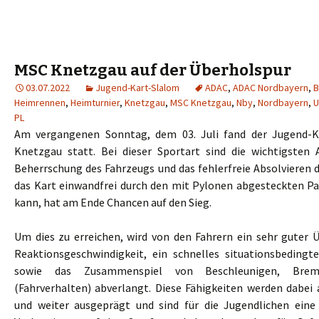
MSC Knetzgau auf der Überholspur
03.07.2022
Jugend-Kart-Slalom
ADAC
,
ADAC Nordbayern
,
B
Heimrennen
,
Heimturnier
,
Knetzgau
,
MSC Knetzgau
,
Nby
,
Nordbayern
,
U
PL
Am vergangenen Sonntag, dem 03. Juli fand der Jugend-
Knetzgau statt. Bei dieser Sportart sind die wichtigsten 
Beherrschung des Fahrzeugs und das fehlerfreie Absolvieren d
das Kart einwandfrei durch den mit Pylonen abgesteckten P
kann, hat am Ende Chancen auf den Sieg.
Um dies zu erreichen, wird von den Fahrern ein sehr guter Ü
Reaktionsgeschwindigkeit, ein schnelles situationsbedingt
sowie das Zusammenspiel von Beschleunigen, Bre
(Fahrverhalten) abverlangt. Diese Fähigkeiten werden dabei 
und weiter ausgeprägt und sind für die Jugendlichen eine