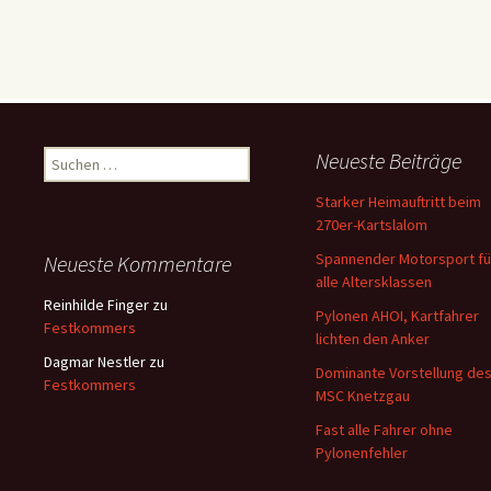
Suchen
Neueste Beiträge
nach:
Starker Heimauftritt beim
270er-Kartslalom
Spannender Motorsport fü
Neueste Kommentare
alle Altersklassen
Reinhilde Finger
zu
Pylonen AHOI, Kartfahrer
Festkommers
lichten den Anker
Dagmar Nestler
zu
Dominante Vorstellung de
Festkommers
MSC Knetzgau
Fast alle Fahrer ohne
Pylonenfehler