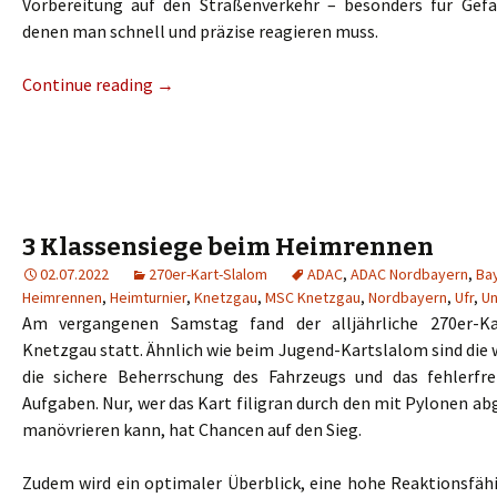
Vorbereitung auf den Straßenverkehr – besonders für Gefa
denen man schnell und präzise reagieren muss.
Continue reading
→
3 Klassensiege beim Heimrennen
02.07.2022
270er-Kart-Slalom
ADAC
,
ADAC Nordbayern
,
Ba
Heimrennen
,
Heimturnier
,
Knetzgau
,
MSC Knetzgau
,
Nordbayern
,
Ufr
,
Un
Am vergangenen Samstag fand der alljährliche 270er-K
Knetzgau statt. Ähnlich wie beim Jugend-Kartslalom sind die
die sichere Beherrschung des Fahrzeugs und das fehlerfre
Aufgaben. Nur, wer das Kart filigran durch den mit Pylonen a
manövrieren kann, hat Chancen auf den Sieg.
Zudem wird ein optimaler Überblick, eine hohe Reaktionsfähi