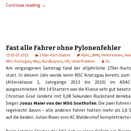
Continue reading
→
Fast alle Fahrer ohne Pylonenfehler
05.07.2025
270er-Kart-Slalom
ADAC
,
BMV
,
Heimrennen
,
Hei
MSC Knetzgau
,
Nby
,
Nordbayern
,
Ufr
,
Unterfranken
OL
Am vergangenen Samstag fand der alljährliche 270er-Kart
statt. In diesem Jahr wurde beim MSC Knetzgau bereits zum 
(Altersklasse 1, Jahrgänge 2013 bis 2010) im ADAC 
ausgeschrieben. Mit 14 Startern war die Klasse sehr gut beset
Christian Grail landete mit 0,08 Sekunden Rückstand denkb
Sieger
Jonas Maier von der MSG Sonthofen
. Die zwei fuhren
regelrecht davon – alle anderen Fahrer hatten mehr als 1,6
auf die beiden. Julian Maier vom AC Waldershof komplettierte 