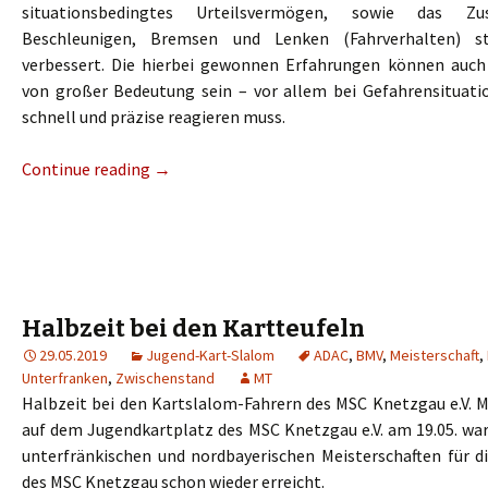
situationsbedingtes Urteilsvermögen, sowie das Z
Beschleunigen, Bremsen und Lenken (Fahrverhalten) s
verbessert. Die hierbei gewonnen Erfahrungen können auch
von großer Bedeutung sein – vor allem bei Gefahrensituat
schnell und präzise reagieren muss.
Continue reading
→
Halbzeit bei den Kartteufeln
29.05.2019
Jugend-Kart-Slalom
ADAC
,
BMV
,
Meisterschaft
,
Unterfranken
,
Zwischenstand
MT
Halbzeit bei den Kartslalom-Fahrern des MSC Knetzgau e.V. 
auf dem Jugendkartplatz des MSC Knetzgau e.V. am 19.05. war
unterfränkischen und nordbayerischen Meisterschaften für d
des MSC Knetzgau schon wieder erreicht.