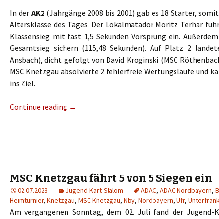
In der
AK2
(Jahrgänge 2008 bis 2001) gab es 18 Starter, somit
Altersklasse des Tages. Der Lokalmatador Moritz Terhar fuh
Klassensieg mit fast 1,5 Sekunden Vorsprung ein. Außerdem
Gesamtsieg sichern (115,48 Sekunden). Auf Platz 2 landet
Ansbach), dicht gefolgt von David Kroginski (MSC Röthenbac
MSC Knetzgau absolvierte 2 fehlerfreie Wertungsläufe und ka
ins Ziel.
Continue reading
→
MSC Knetzgau fährt 5 von 5 Siegen ein
02.07.2023
Jugend-Kart-Slalom
ADAC
,
ADAC Nordbayern
,
B
Heimturnier
,
Knetzgau
,
MSC Knetzgau
,
Nby
,
Nordbayern
,
Ufr
,
Unterfran
Am vergangenen Sonntag, dem 02. Juli fand der Jugend-