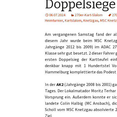
Doppelsiege
06.07.2024
270er-Kart-Slalom
27
Heimturnier
,
Kartslalom
,
Knetzgau
,
MSC Knetz
Am vergangenen Samstag fand der all
diesem Jahr wurde beim MSC Knetzg
Jahrgänge 2012 bis 2009) im ADAC 270
Klasse sehr gut besetzt. 2 dieser Fahre
ersten Doppelsieg der Kartteufel ei
denkbar knapp mit 1 Hundertstel Vo
Hammelburg komplettierte das Podest 8
In der
AK2
(Jahrgänge 2008 bis 2001) gab
Tages. Der Lokalmatador Moritz Terhar 
Vorsprung ein. Außerdem konnte er sic
landete Colin Halbig (MC Ansbach), di
Scholl vom MSC Knetzgau absolvierte 2
Ziel.