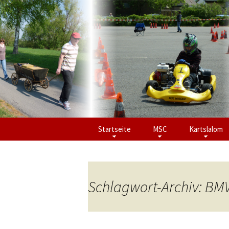
Zum
Startseite
MSC
Kartslalom
Inhalt
springen
Schlagwort-Archiv: BM