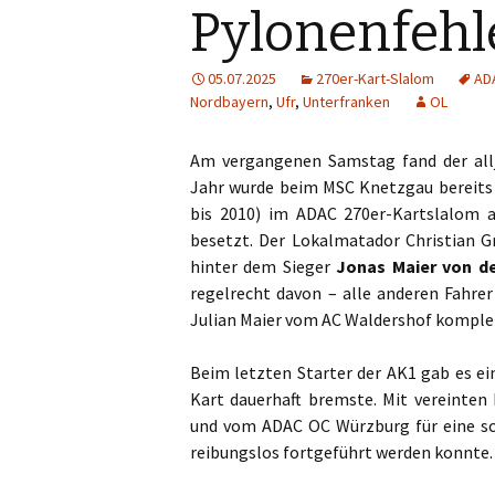
Pylonenfehl
05.07.2025
270er-Kart-Slalom
AD
Nordbayern
,
Ufr
,
Unterfranken
OL
Am vergangenen Samstag fand der allj
Jahr wurde beim MSC Knetzgau bereits
bis 2010) im ADAC 270er-Kartslalom a
besetzt. Der Lokalmatador Christian G
hinter dem Sieger
Jonas Maier von d
regelrecht davon – alle anderen Fahre
Julian Maier vom AC Waldershof komplet
Beim letzten Starter der AK1 gab es ei
Kart dauerhaft bremste. Mit vereinte
und vom ADAC OC Würzburg für eine sch
reibungslos fortgeführt werden konnte.