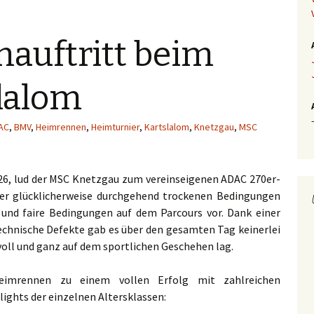
mauftritt beim
lalom
-
AC
,
BMV
,
Heimrennen
,
Heimturnier
,
Kartslalom
,
Knetzgau
,
MSC
6, lud der MSC Knetzgau zum vereinseigenen ADAC 270er-
ber glücklicherweise durchgehend trockenen Bedingungen
e und faire Bedingungen auf dem Parcours vor. Dank einer
echnische Defekte gab es über den gesamten Tag keinerlei
voll und ganz auf dem sportlichen Geschehen lag.
eimrennen zu einem vollen Erfolg mit zahlreichen
lights der einzelnen Altersklassen: