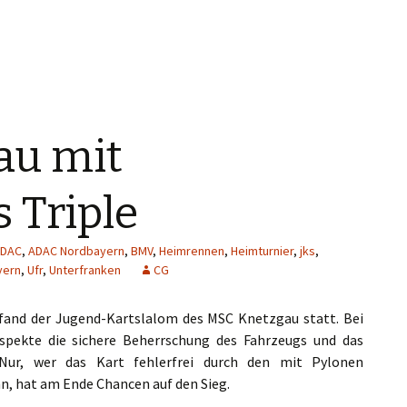
au mit
 Triple
DAC
,
ADAC Nordbayern
,
BMV
,
Heimrennen
,
Heimturnier
,
jks
,
yern
,
Ufr
,
Unterfranken
CG
fand der Jugend-Kartslalom des MSC Knetzgau statt. Bei
Aspekte die sichere Beherrschung des Fahrzeugs und das
. Nur, wer das Kart fehlerfrei durch den mit Pylonen
, hat am Ende Chancen auf den Sieg.