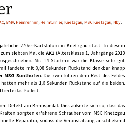
er
AC
,
BMV
,
Heimrennen
,
Heimturnier
,
Knetzgau
,
MSC Knetzgau
,
Nby
,
ährliche 270er-Kartslalom in Knetzgau statt. In diesem
 zum siebten Mal die
AK1
(Altersklasse 1, Jahrgänge 2013
usgeschrieben. Mit 14 Startern war die Klasse sehr gut
rail landete mit 0,08 Sekunden Rückstand denkbar knapp
er MSG Sonthofen
. Die zwei fuhren dem Rest des Feldes
r hatten mehr als 1,6 Sekunden Rückstand auf die beiden.
tierte das Podest.
nen Defekt am Bremspedal. Dies äußerte sich so, dass das
n Kräften sorgten erfahrene Schrauber vom MSC Knetzgau
nelle Reparatur, sodass die Veranstaltung anschließend