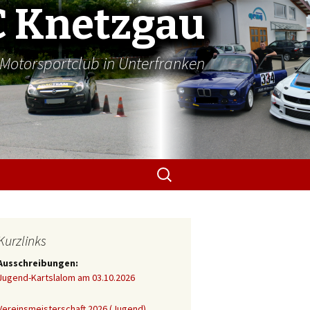
 Knetzgau
Motorsportclub in Unterfranken
Suchen
nach:
Kurzlinks
Ausschreibungen:
Jugend-Kartslalom am 03.10.2026
Vereinsmeisterschaft 2026 (Jugend)