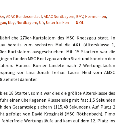
0er
,
ADAC Bundesendlauf
,
ADAC Nordbayern
,
BMV
,
Heimrennen
,
gau
,
Nby
,
Nordbayern
,
Ufr
,
Unterfranken
OL
jährliche 270er-Kartslalom des MSC Knetzgau statt. In
au bereits zum sechsten Mal die
AK1
(Altersklasse 1,
er-Kartslalom ausgeschrieben. Mit 15 Startern war die
r gingen für den MSC Knetzgau an den Start und konnten den
nfahren. Hannes Börner landete nach 2 Wertungsläufen
rsprung vor Lina Jonah Terhar. Lauris Heid vom AMSC
 Zehntel dahinter.
 es 18 Starter, somit war dies die größte Altersklasse des
fuhr einen überlegenen Klassensieg mit fast 1,5 Sekunden
h den Gesamtsieg sichern (115,48 Sekunden). Auf Platz 2
cht gefolgt von David Kroginski (MSC Röthenbach). Timo
 fehlerfreie Wertungsläufe und kam auf dem 12. Platz ins