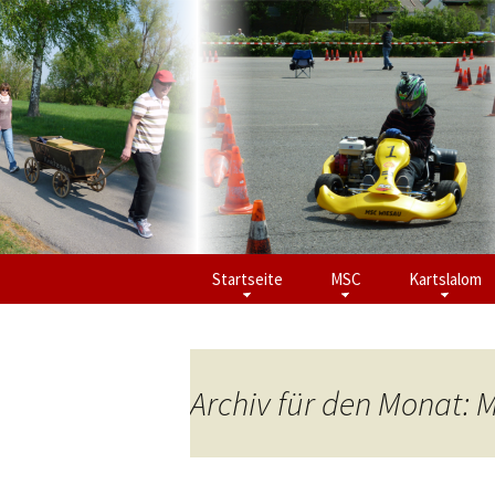
Zum
Startseite
MSC
Kartslalom
Inhalt
springen
Archiv für den Monat: 