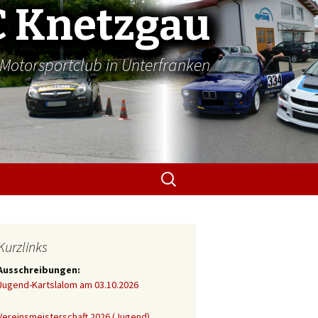
 Knetzgau
Motorsportclub in Unterfranken
Suchen
nach:
Kurzlinks
Ausschreibungen:
Jugend-Kartslalom am 03.10.2026
Vereinsmeisterschaft 2026 (Jugend)