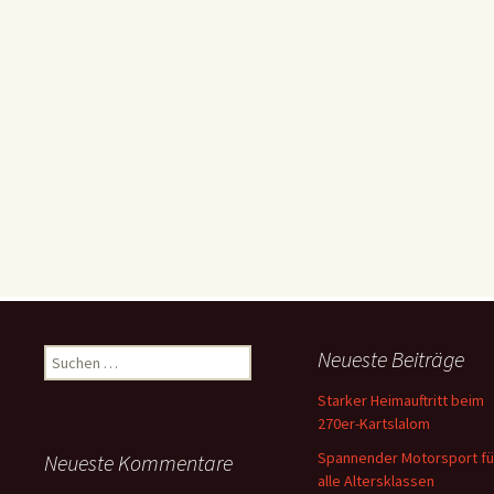
Suchen
Neueste Beiträge
nach:
Starker Heimauftritt beim
270er-Kartslalom
Spannender Motorsport fü
Neueste Kommentare
alle Altersklassen