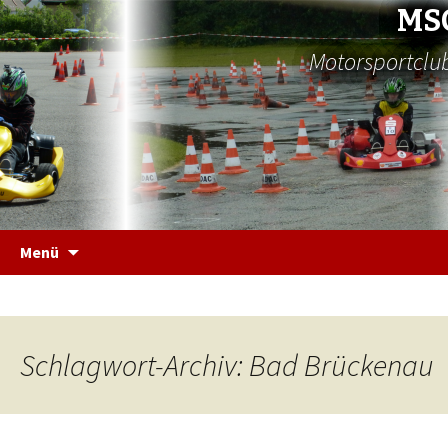
MS
Motorsportclub
Zum
Menü
Inhalt
springen
Schlagwort-Archiv: Bad Brückenau