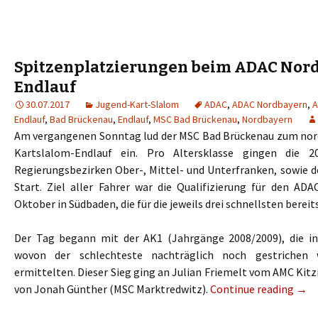
Spitzenplatzierungen beim ADAC Nor
Endlauf
30.07.2017
Jugend-Kart-Slalom
ADAC
,
ADAC Nordbayern
,
A
Endlauf
,
Bad Brückenau
,
Endlauf
,
MSC Bad Brückenau
,
Nordbayern
Am vergangenen Sonntag lud der MSC Bad Brückenau zum nor
Kartslalom-Endlauf ein. Pro Altersklasse gingen die 
Regierungsbezirken Ober-, Mittel- und Unterfranken, sowie d
Start. Ziel aller Fahrer war die Qualifizierung für den AD
Oktober in Südbaden, die für die jeweils drei schnellsten bereit
Der Tag begann mit der AK1 (Jahrgänge 2008/2009), die in
wovon der schlechteste nachträglich noch gestrichen 
ermittelten. Dieser Sieg ging an Julian Friemelt vom AMC Kitz
von Jonah Günther (MSC Marktredwitz).
Continue reading
→