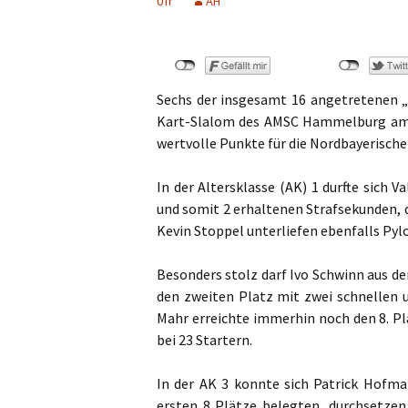
Ufr
AH
Sechs der insgesamt 16 angetretenen 
Kart-Slalom des AMSC Hammelburg am 
wertvolle Punkte für die Nordbayerisch
In der Altersklasse (AK) 1 durfte sich V
und somit 2 erhaltenen Strafsekunden, d
Kevin Stoppel unterliefen ebenfalls Pylo
Besonders stolz darf Ivo Schwinn aus der
den zweiten Platz mit zwei schnellen 
Mahr erreichte immerhin noch den 8. Pla
bei 23 Startern.
In der AK 3 konnte sich Patrick Hofm
ersten 8 Plätze belegten, durchsetzen