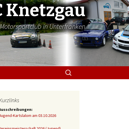
 Knetzgau
Motorsportclub in Unterfranken
Suchen
nach:
Kurzlinks
Ausschreibungen:
Jugend-Kartslalom am 03.10.2026
Vereinsmeisterschaft 2026 (Jugend)