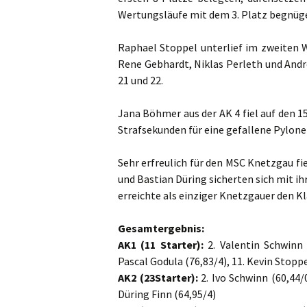
Wertungsläufe mit dem 3. Platz begnüg
Raphael Stoppel unterlief im zweiten W
Rene Gebhardt, Niklas Perleth und Andrew
21 und 22.
Jana Böhmer aus der AK 4 fiel auf den 1
Strafsekunden für eine gefallene Pylone 
Sehr erfreulich für den MSC Knetzgau fi
und Bastian Düring sicherten sich mit ih
erreichte als einziger Knetzgauer den K
Gesamtergebnis:
AK1 (11 Starter):
2. Valentin Schwinn (
Pascal Godula (76,83/4), 11. Kevin Stoppe
AK2 (23Starter):
2. Ivo Schwinn (60,44/0
Düring Finn (64,95/4)