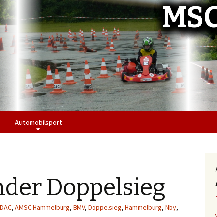
MSC
Automobilsport
der Doppelsieg
DAC
,
AMSC Hammelburg
,
BMV
,
Doppelsieg
,
Hammelburg
,
Nby
,