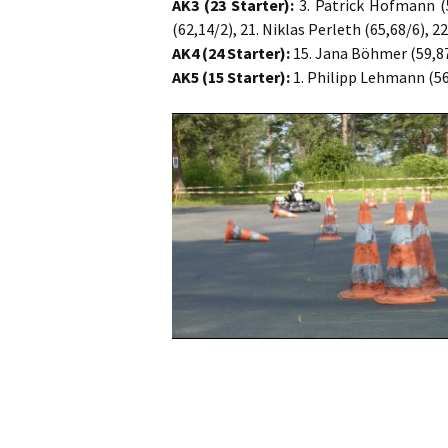
AK3 (23 Starter):
3. Patrick Hofmann (5
(62,14/2), 21. Niklas Perleth (65,68/6), 2
AK4 (24 Starter):
15. Jana Böhmer (59,8
AK5 (15 Starter):
1. Philipp Lehmann (56,