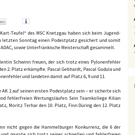
„Kart-Teufel“ des MSC Knetzgau haben sich beim Jugend-
letzten Sonntag einen Podestplatz gesichert und somit
e ADAC, sowie Unterfränkische Meisterschaft gesammelt.
-
alentin Schwinn freuen, der sich trotz eines Pylonenfehler
en 2. Platz erkämpfte. Pascal Gebhardt, Pascal Godula und
nenfehler und landeten damit auf Platz 6, 9 und 11.
 AK 2 auf seinen ersten Podestplatz sein – er sicherte sich
und fehlerfreien Wertungsläufen. Sein Teamkollege Kilian
tz, Moritz Terhar den 10. Platz, Finn Düring den 12. Platz
ann nicht gegen die Hammelburger Konkurrenz, die 6 der
 und musste sich trotz seiner schnellen und fehlerfreien