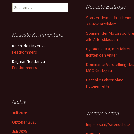
Suchen
Neueste Beiträge
nach:
Starker Heimauftritt beim
270er-Kartslalom
Spannender Motorsport fü
Neueste Kommentare
alle Altersklassen
Reinhilde Finger
zu
Pylonen AHOI, Kartfahrer
Festkommers
lichten den Anker
Dagmar Nestler
zu
Dominante Vorstellung de
Festkommers
MSC Knetzgau
Fast alle Fahrer ohne
Pylonenfehler
Archiv
Weitere Seiten
Juli 2026
Oktober 2025
Impressum/Datenschutz
Juli 2025
Kontakt