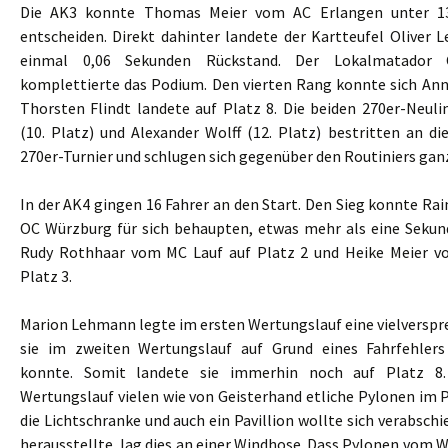
Die AK3 konnte Thomas Meier vom AC Erlangen unter 13 
entscheiden. Direkt dahinter landete der Kartteufel Oliver
einmal 0,06 Sekunden Rückstand. Der Lokalmatador C
komplettierte das Podium. Den vierten Rang konnte sich An
Thorsten Flindt landete auf Platz 8. Die beiden 270er-Neu
(10. Platz) und Alexander Wolff (12. Platz) bestritten an d
270er-Turnier und schlugen sich gegenüber den Routiniers ganz
In der AK4 gingen 16 Fahrer an den Start. Den Sieg konnte R
OC Würzburg für sich behaupten, etwas mehr als eine Sekun
Rudy Rothhaar vom MC Lauf auf Platz 2 und Heike Meier v
Platz 3.
Marion Lehmann legte im ersten Wertungslauf eine vielverspre
sie im zweiten Wertungslauf auf Grund eines Fahrfehlers
konnte. Somit landete sie immerhin noch auf Platz 8
Wertungslauf vielen wie von Geisterhand etliche Pylonen im 
die Lichtschranke und auch ein Pavillion wollte sich verabschi
herausstellte, lag dies an einer Windhose. Dass Pylonen vom