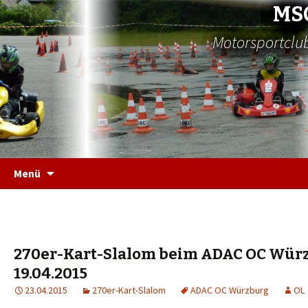
MS
Motorsportclub
Zum
Menü
Inhalt
springen
270er-Kart-Slalom beim ADAC OC Wür
19.04.2015
23.04.2015
270er-Kart-Slalom
ADAC OC Würzburg
OL