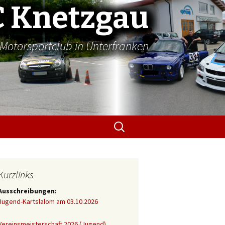
 Knetzgau
Motorsportclub in Unterfranken
Suchen
nach:
Kurzlinks
Ausschreibungen:
Jugend-Kartslalom am 03.10.2026
Vereinsmeisterschaft 2026 (Jugend)