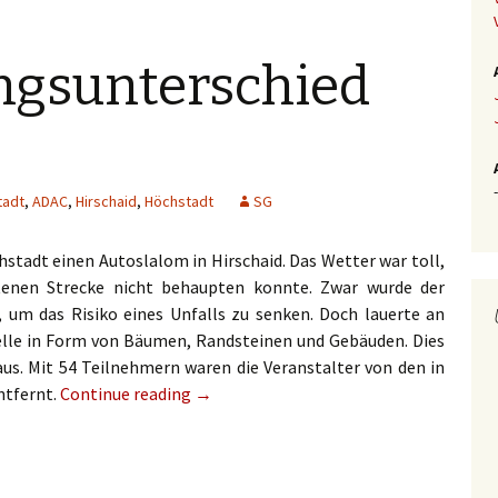
ungsunterschied
-
tadt
,
ADAC
,
Hirschaid
,
Höchstadt
SG
stadt einen Autoslalom in Hirschaid. Das Wetter war toll,
enen Strecke nicht behaupten konnte. Zwar wurde der
, um das Risiko eines Unfalls zu senken. Doch lauerte an
uelle in Form von Bäumen, Randsteinen und Gebäuden. Dies
aus. Mit 54 Teilnehmern waren die Veranstalter von den in
ntfernt.
Continue reading
→