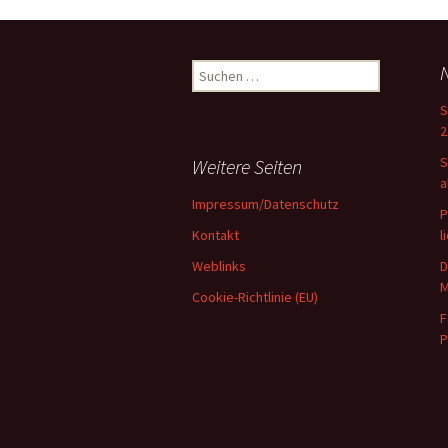
Suchen
nach:
S
2
S
Weitere Seiten
a
Impressum/Datenschutz
P
Kontakt
l
Weblinks
D
M
Cookie-Richtlinie (EU)
F
P