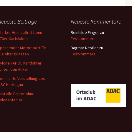
Neueste Beiträge
Neueste Kommentare
tarker Heimauftritt beim
Reinhilde Finger
zu
70er-Kartslalom
Festkommers
pannender Motorsport für
Dagmar Nestler
zu
lle Altersklassen
Festkommers
ylonen AHOI, Kartfahrer
ichten den Anker
ominante Vorstellung des
SC Knetzgau
ast alle Fahrer ohne
ylonenfehler