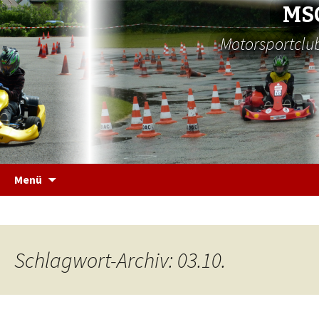
MS
Motorsportclub
Zum
Menü
Inhalt
springen
Schlagwort-Archiv: 03.10.