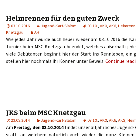
Heimrennen für den guten Zweck
03.10.2016
Jugend-Kart-Slalom
03.10.
,
AK0
,
AK6
,
Heimrenn
Knetzgau
AH
Wie jedes Jahr wurde auch heuer wieder am 03.10.2016 die Ka
Turnier beim MSC Knetzgau beendet, welches außerhalb jeder
viele Debütanten beginnt hier der Start ins Rennleben, eini
stellen hier nochmals ihr Können unter Beweis.
Continue read
JKS beim MSC Knetzgau
23.09.2014
Jugend-Kart-Slalom
03.10.
,
AK0
,
AK6
,
AKS
,
Hei
Am
Freitag, den 03.10.2014
findet unser alljährliches Jugend
statt, an welchem natürlich auch wieder die ganz Kleinen