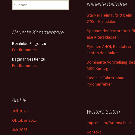
Suchen
Neueste Beiträge
nach:
Starker Heimauftritt beim
270er-Kartslalom
Spannender Motorsport fü
Neueste Kommentare
alle Altersklassen
Reinhilde Finger
zu
Pylonen AHOI, Kartfahrer
Festkommers
lichten den Anker
Dagmar Nestler
zu
Dominante Vorstellung de
Festkommers
MSC Knetzgau
Fast alle Fahrer ohne
Pylonenfehler
Archiv
Weitere Seiten
Juli 2026
Oktober 2025
Impressum/Datenschutz
Juli 2025
Kontakt