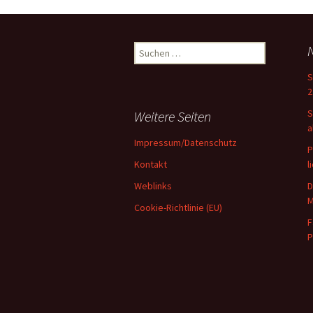
Suchen
nach:
S
2
S
Weitere Seiten
a
Impressum/Datenschutz
P
Kontakt
l
Weblinks
D
M
Cookie-Richtlinie (EU)
F
P