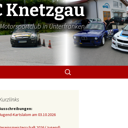
 Knetzgau
Motorsportclub in Unterfranken
Suchen
nach:
Kurzlinks
Ausschreibungen:
Jugend-Kartslalom am 03.10.2026
Vereinsmeisterschaft 2026 (Jugend)