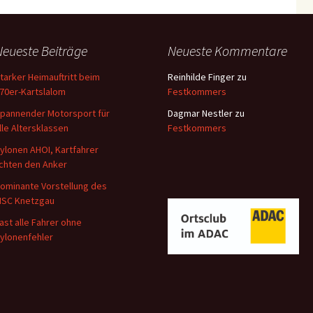
Neueste Beiträge
Neueste Kommentare
tarker Heimauftritt beim
Reinhilde Finger
zu
70er-Kartslalom
Festkommers
pannender Motorsport für
Dagmar Nestler
zu
lle Altersklassen
Festkommers
ylonen AHOI, Kartfahrer
ichten den Anker
ominante Vorstellung des
SC Knetzgau
ast alle Fahrer ohne
ylonenfehler