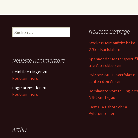
Suchen
Neueste Beiträge
nach:
Starker Heimauftritt beim
270er-Kartslalom
Spannender Motorsport fü
Neueste Kommentare
alle Altersklassen
Reinhilde Finger
zu
Pylonen AHOI, Kartfahrer
Festkommers
lichten den Anker
Dagmar Nestler
zu
Dominante Vorstellung de
Festkommers
MSC Knetzgau
Fast alle Fahrer ohne
Pylonenfehler
Archiv